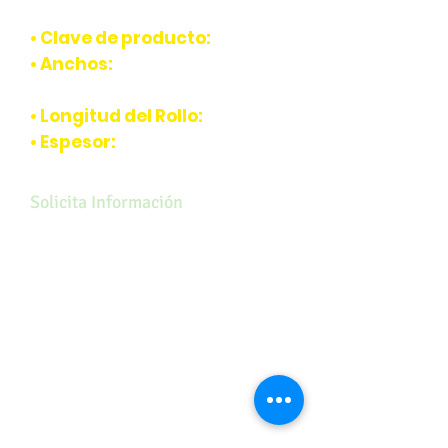
• Clave de producto:
-
• Anchos:
60 cm, 90 cm y 1.2
0
m.
• Longitud del Rollo:
20 m.
• Espesor:
4
mm.
Solicita Información